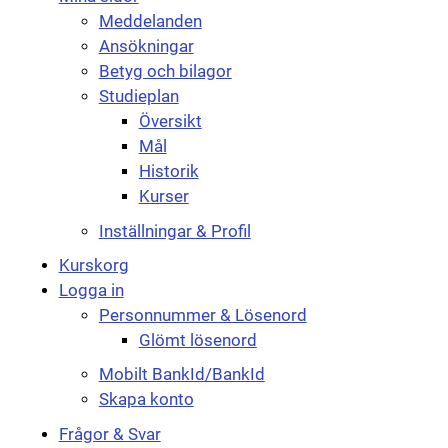
Meddelanden
Ansökningar
Betyg och bilagor
Studieplan
Översikt
Mål
Historik
Kurser
Inställningar & Profil
Kurskorg
Logga in
Personnummer & Lösenord
Glömt lösenord
Mobilt BankId/BankId
Skapa konto
Frågor & Svar