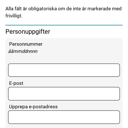
Alla fält är obligatoriska om de inte är markerade med
frivilligt.
Personuppgifter
Fyll i dina personuppgifter
Personnummer
enligt följande mönster:
ååmmddnnnn
E-post
Upprepa e-postadress