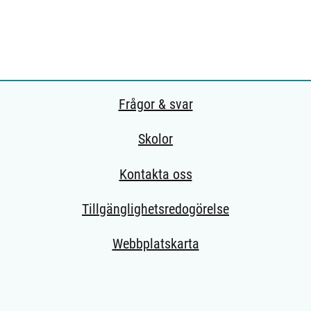
Frågor & svar
Skolor
Kontakta oss
Tillgänglighetsredogörelse
Webbplatskarta
till extern sida.)